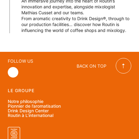
An immersive journey into the heart of Routin’s
innovation and expertise, alongside mixologist
Mathias Cusset and our teams.
From aromatic creativity to Drink Design®, through to
our production facilities… discover how Routin is
influencing the world of coffee shops and mixology.
FOLLOW US
BACK ON TOP
LE GROUPE
Notre philosophie
Pionnier de l’aromatisation
Drink Design Center
Routin à L’international