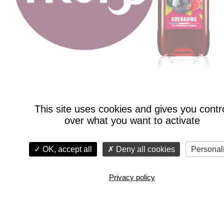
FRUISS
This site uses cookies and gives you contr
Destinés aux familles et aux enfants, nos Sirops Fruiss
over what you want to activate
sont naturellement fruités, composés de 100%
d’arômes naturels, sans colorant et sans conservateur.
Gamme classique, Fruiss Bio ou encore Fruiss Velouté,
OK, accept all
Deny all cookies
Personal
le vrai goût du fruit pour le plaisir de tous !
Privacy policy
VOIR LE SITE FRUISS