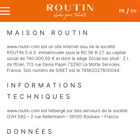
Skip
Cookies management panel
to
Menu
FR
EN
content
Groupe Routin
Plus de 140 ans de savoir-faire
MAISON ROUTIN
www.routin.com est un site internet issu de la société
ROUTIN S.A.S. immatriculée sous le RC 56 B 27, au capital
social de 740.000,00 € et dont le siège Social est situé : Z.I.
de l’Erier, 713 rue Denis Papin 73290 La Motte Servolex,
France. Son numéro de SIRET est le 74562027800044.
INFORMATIONS
TECHNIQUES
www.routin.com est hébergé sur des serveurs de la société
OVH SAS – 2 rue Kellermann – 59100 Roubaix – France.
DONNÉES