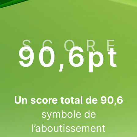
SCORE
90,6pt
Un score total de 90,6
symbole de
l’aboutissement