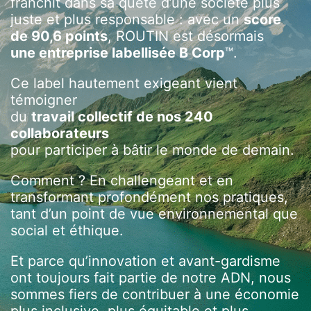
franchit dans sa quête d’une société plus
juste et plus responsable : avec un
score
de 90,6 points
, ROUTIN est désormais
une entreprise labellisée B Corp
™️.
Ce label hautement exigeant vient
témoigner
du
travail collectif de nos 240
collaborateurs
pour participer à bâtir le monde de demain.
Comment ? En challengeant et en
transformant profondément nos pratiques,
tant d’un point de vue environnemental que
social et éthique.
Et parce qu’innovation et avant-gardisme
ont toujours fait partie de notre ADN, nous
sommes fiers de contribuer à une économie
plus inclusive, plus équitable et plus